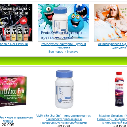
сла с Roil Platinum
ProtoZymes: бактерии – друзья
Як вилікуватися від
человека
один день
Все новости Neways
VMM (Ви-Эм-Эм) - иммуномодулятор
Maximol Solutions 
Pro - кора муравьиного
с антибактериальными и
Солюшнз) - жидкий 
дерева
противовирусными свойствами
минеральный ко
20.00$
60.00$
58.00$