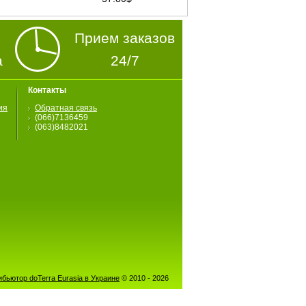
Прием заказов
а
24/7
Контакты
ия
Обратная связь
(066)7136459
(063)8482021
бьютор doTerra Eurasia в Украине
© 2010 - 2026