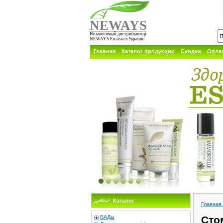
NEWAYS
Независимый дистрибьютор
NEWAYS Eurasia в Украине
Главная
Каталог продукции
Скидки
Оплат
Каталог
Главная
БАДы
Сто