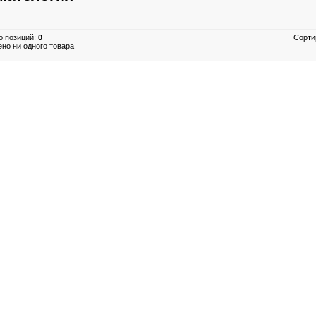
о позиций
:
0
Сорти
ено ни одного товара