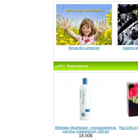
Весна без аллергии
Замена ма
Популярные
Eliminator Mouthwash - ополаскиватель
Pau D’Arco 
для рта (элиминатор), 500 мл
18.00$