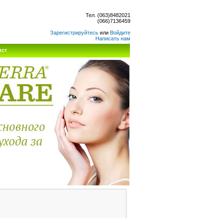
Тел. (063)8482021
(066)7136459
Зарегистрируйтесь
или
Войдите
Написать нам
ист