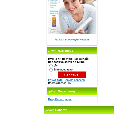
Каталог продукции Neways
Наш опрос
Нужна ли постоянная онлайн
подделжка сайта по Skipe
Да
Мне всеравно
Результаты
|
Архив опросов
Всего ответов:
85
Форма входа
Вход
Регистрация
Новости