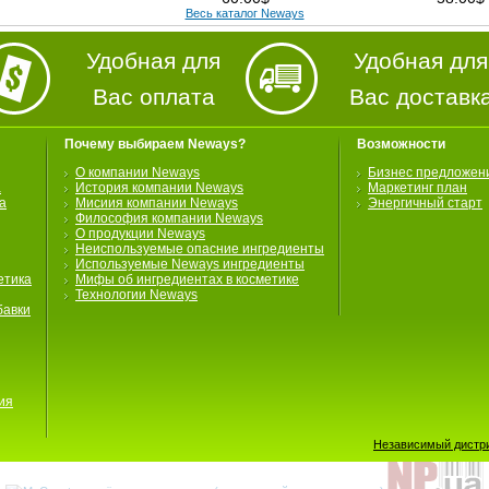
Весь каталог Neways
Удобная для
Удобная для
Вас оплата
Вас доставк
Почему выбираем Neways?
Возможности
О компании Neways
Бизнес предложен
а
История компании Neways
Маркетинг план
а
Мисиия компании Neways
Энергичный старт
Философия компании Neways
О продукции Neways
Неиспользуемые опасние ингредиенты
Используемые Neways ингредиенты
етика
Мифы об ингредиентах в косметике
Технологии Neways
бавки
ия
Независимый дистри