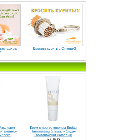
 застуди за
Бросить курить c Omega-3
?
(Максимол
Крем с прогестероном Endau
витаминно-
Harmonising (classic)- Эндау
мплекс
Гармонайзинг (классик)
57.80$