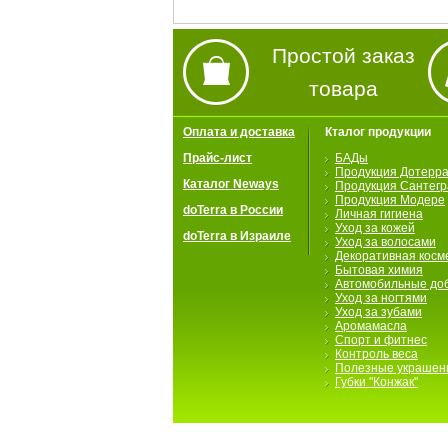
Простой заказ
товара
Оплата и доставка
Кталог продукции
Прайс-лист
БАДы
Продукция Дотерр
Каталог Neways
Продукция Сантегр
Продукция Модере
doTerra в России
Личная гигиена
Уход за кожей
doTerra в Израиле
Уход за волосами
Декоративная косм
Бытовая химия
Автомобильные до
Уход за ногтями
Уход за зубами
Аромамасла
Спорт и фитнес
Контроль веса
Полезные украшен
Губки "Конжак"