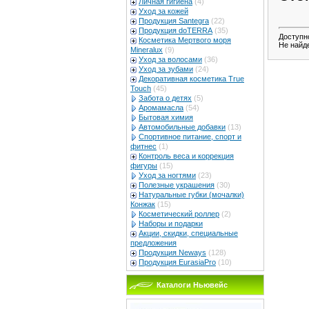
Личная гигиена
(4)
Уход за кожей
Продукция Santegra
(22)
Продукция doTERRA
(35)
Доступн
Косметика Мертвого моря
Не найд
Mineralux
(9)
Уход за волосами
(36)
Уход за зубами
(24)
Декоративная косметика True
Touch
(45)
Забота о детях
(5)
Аромамасла
(54)
Бытовая химия
Автомобильные добавки
(13)
Спортивное питание, спорт и
фитнес
(1)
Контроль веса и коррекция
фигуры
(15)
Уход за ногтями
(23)
Полезные украшения
(30)
Натуральные губки (мочалки)
Конжак
(15)
Косметический роллер
(2)
Наборы и подарки
Акции, скидки, специальные
предложения
Продукция Neways
(128)
Продукция EurasiaPro
(10)
Каталоги Ньювейс