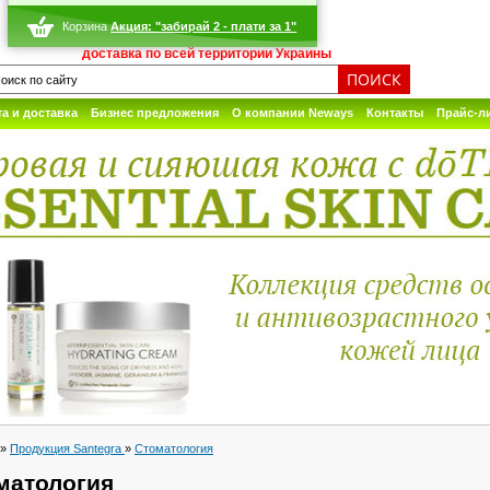
Корзина
Акция: "забирай 2 - плати за 1"
доставка по всей территории Украины
а и доставка
Бизнес предложения
О компании Neways
Контакты
Прайс-л
»
Продукция Santegra
»
Стоматология
матология