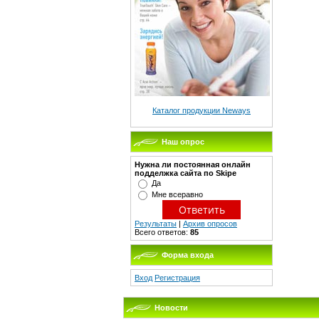
Каталог продукции Neways
Наш опрос
Нужна ли постоянная онлайн
подделжка сайта по Skipe
Да
Мне всеравно
Результаты
|
Архив опросов
Всего ответов:
85
Форма входа
Вход
Регистрация
Новости