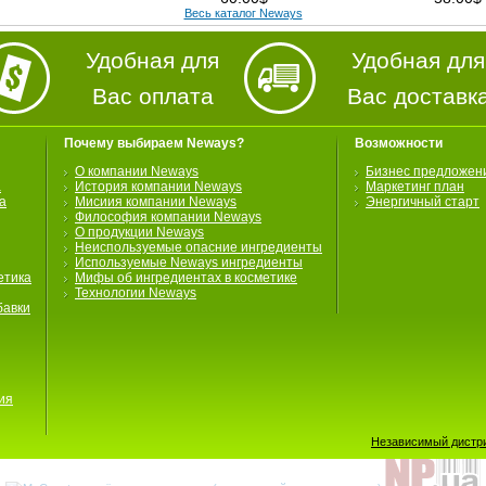
Весь каталог Neways
Удобная для
Удобная для
Вас оплата
Вас доставк
Почему выбираем Neways?
Возможности
О компании Neways
Бизнес предложен
а
История компании Neways
Маркетинг план
а
Мисиия компании Neways
Энергичный старт
Философия компании Neways
О продукции Neways
Неиспользуемые опасние ингредиенты
Используемые Neways ингредиенты
етика
Мифы об ингредиентах в косметике
Технологии Neways
бавки
ия
Независимый дистри