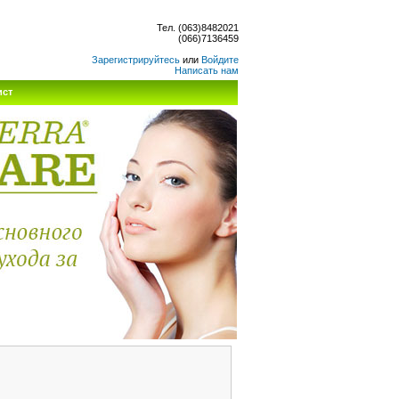
Тел. (063)8482021
(066)7136459
Зарегистрируйтесь
или
Войдите
Написать нам
ист