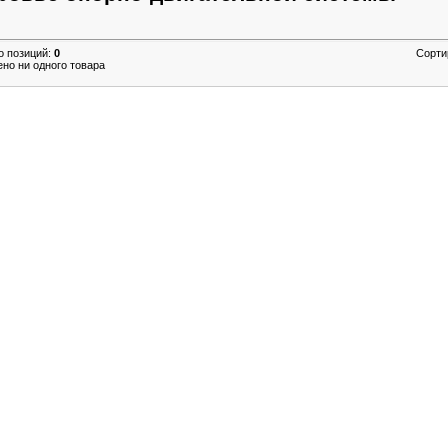
о позиций
:
0
Сорти
ено ни одного товара