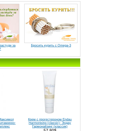
 застуди за
Бросить курить c Omega-3
?
(Максимол
Крем с прогестероном Endau
витаминно-
Harmonising (classic)- Эндау
мплекс
Гармонайзинг (классик)
57.80$