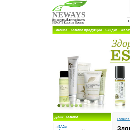
NEWAYS
Независимый дистрибьютор
NEWAYS Eurasia в Украине
Главная
Каталог продукции
Скидки
Оплат
Каталог
Главная
БАДы
Здо