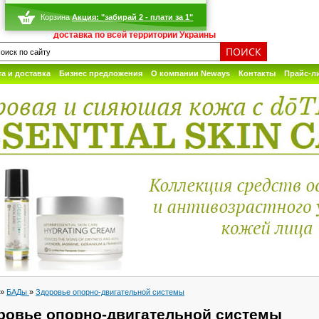
Корзина
Акция: "забирай 2 - плати за 1"
доставка по всей территории Украины
а и доставка
Бизнес предложения
О компании Neways
Контакты
Прайс-л
»
БАДы
»
Здоровье опорно-двигательной системы
ровье опорно-двигательной системы