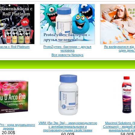
сла с Roil Platinum
ProtoZymes: бактерии – друзья
Як вилікуватися від
человека
один день
Все новости Neways
VMM (Ви-Эм-Эм) - иммуномодулятор
Maximol Solutions 
Pro - кора муравьиного
с антибактериальными и
Солюшнз) - жидкий 
дерева
противовирусными свойствами
минеральный ко
20.00$
60.00$
58.00$