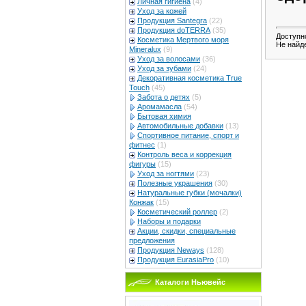
Личная гигиена
(4)
Уход за кожей
Продукция Santegra
(22)
Продукция doTERRA
(35)
Доступн
Косметика Мертвого моря
Не найд
Mineralux
(9)
Уход за волосами
(36)
Уход за зубами
(24)
Декоративная косметика True
Touch
(45)
Забота о детях
(5)
Аромамасла
(54)
Бытовая химия
Автомобильные добавки
(13)
Спортивное питание, спорт и
фитнес
(1)
Контроль веса и коррекция
фигуры
(15)
Уход за ногтями
(23)
Полезные украшения
(30)
Натуральные губки (мочалки)
Конжак
(15)
Косметический роллер
(2)
Наборы и подарки
Акции, скидки, специальные
предложения
Продукция Neways
(128)
Продукция EurasiaPro
(10)
Каталоги Ньювейс