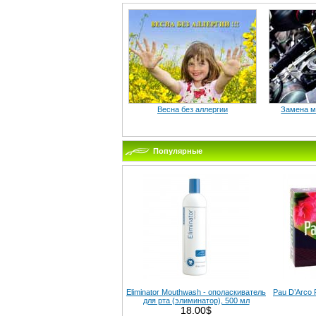
Весна без аллергии
Замена ма
Популярные
Eliminator Mouthwash - ополаскиватель
Pau D’Arco 
для рта (элиминатор), 500 мл
18.00$