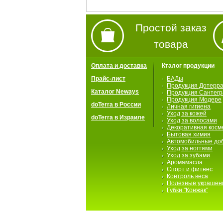
Простой заказ
товара
Оплата и доставка
Кталог продукции
Прайс-лист
БАДы
Продукция Дотерр
Каталог Neways
Продукция Сантегр
Продукция Модере
doTerra в России
Личная гигиена
Уход за кожей
doTerra в Израиле
Уход за волосами
Декоративная косм
Бытовая химия
Автомобильные до
Уход за ногтями
Уход за зубами
Аромамасла
Спорт и фитнес
Контроль веса
Полезные украшен
Губки "Конжак"