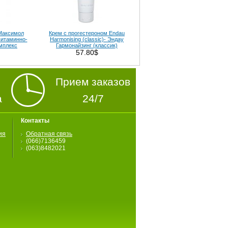
(Максимол
Крем с прогестероном Endau
витаминно-
Harmonising (classic)- Эндау
мплекс
Гармонайзинг (классик)
57.80$
Прием заказов
а
24/7
Контакты
ия
Обратная связь
(066)7136459
(063)8482021