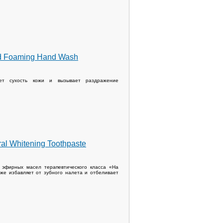
d Foaming Hand Wash
ует сухость кожи и вызывает раздражение
l Whitening Toothpaste
эфирных масел терапевтического класса «На
кже избавляет от зубного налета и отбеливает