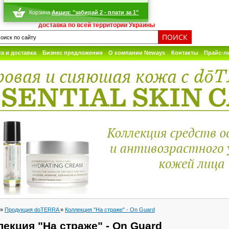
Корзина
Акция: "забирай 2 - плати за 1"
доставка по всей территории Украины
а и доставка
Бизнес предложения
О компании Neways
Контакты
Прайс-л
»
Продукция doTERRA
»
Коллекция "На страже" - On Guard
лекция "На страже" - On Guard