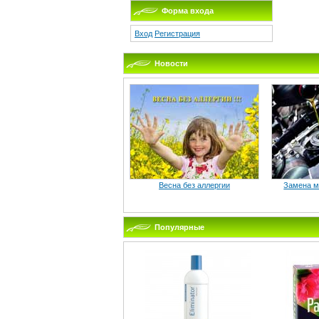
Форма входа
Вход
Регистрация
Новости
Весна без аллергии
Замена ма
Популярные