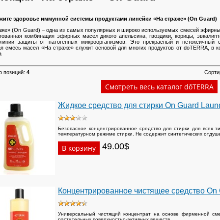
ите здоровье иммунной системы продуктами линейки «На страже» (On Guard)
аже» (On Guard) – одна из самых популярных и широко используемых смесей эфирны
тованная комбинация эфирных масел дикого апельсина, гвоздики, корицы, эвкалип
линии защиты от патогенных микроорганизмов. Это прекрасный и нетоксичный 
я смесь масел «На страже» служит основой для многих продуктов от dоТЕRRА, в 
а
о позиций
:
4
Сорти
Жидкое средство для стирки On Guard Laund
Безопасное концентрированное средство для стирки для всех 
температурном режиме стирки. Не содержит синтетических отдуше
49.00$
Концентрированное чистящее средство On G
Универсальный чистящий концентрат на основе фирменной сме
растительных поверхностно-активных веществ