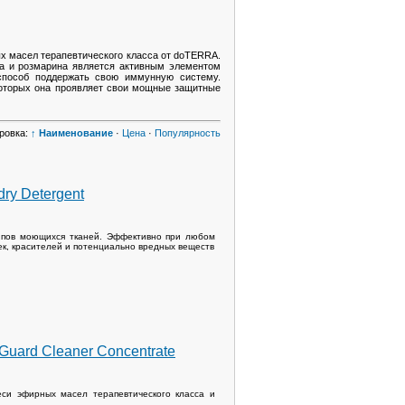
х масел терапевтического класса от dоТЕRRА.
та и розмарина является активным элементом
способ поддержать свою иммунную систему.
которых она проявляет свои мощные защитные
ровка:
↑ Наименование
·
Цена
·
Популярность
ry Detergent
типов моющихся тканей. Эффективно при любом
к, красителей и потенциально вредных веществ
uard Cleaner Concentrate
си эфирных масел терапевтического класса и