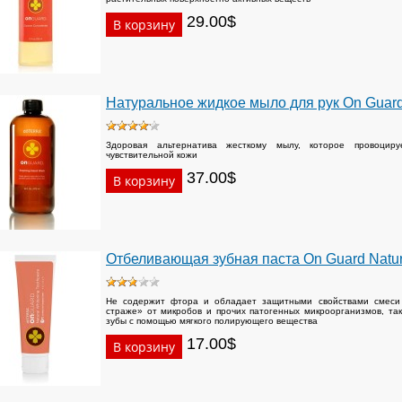
29.00$
Натуральное жидкое мыло для рук On Guar
Здоровая альтернатива жесткому мылу, которое провоцир
чувствительной кожи
37.00$
Отбеливающая зубная паста On Guard Natura
Не содержит фтора и обладает защитными свойствами смеси 
страже» от микробов и прочих патогенных микроорганизмов, та
зубы с помощью мягкого полирующего вещества
17.00$