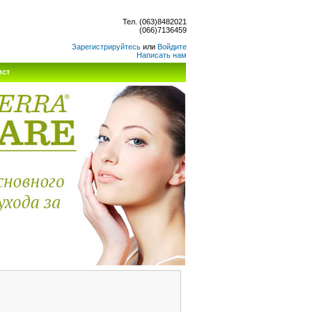
Тел. (063)8482021
(066)7136459
Зарегистрируйтесь
или
Войдите
Написать нам
ист