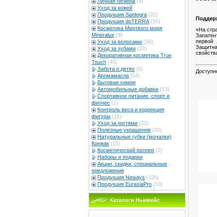
Личная гигиена
(4)
Уход за кожей
Продукция Santegra
(22)
Поддерж
Продукция doTERRA
(35)
Косметика Мертвого моря
«На стр
Mineralux
(9)
Запатен
первой 
Уход за волосами
(36)
Защитна
Уход за зубами
(24)
свойств
Декоративная косметика True
Touch
(45)
Забота о детях
(5)
Доступн
Аромамасла
(54)
Бытовая химия
Автомобильные добавки
(13)
Спортивное питание, спорт и
фитнес
(1)
Контроль веса и коррекция
фигуры
(15)
Уход за ногтями
(23)
Полезные украшения
(30)
Натуральные губки (мочалки)
Конжак
(15)
Косметический роллер
(2)
Наборы и подарки
Акции, скидки, специальные
предложения
Продукция Neways
(128)
Продукция EurasiaPro
(10)
Каталоги Ньювейс