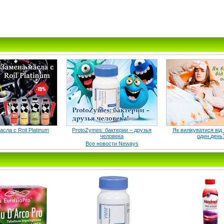
сла с Roil Platinum
ProtoZymes: бактерии – друзья
Як вилікуватися від
человека
один день
Все новости Neways