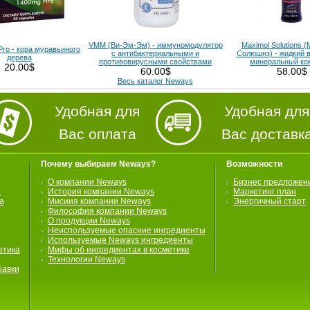
VMM (Ви-Эм-Эм) - иммуномодулятор
Maximol Solutions 
Pro - кора муравьиного
с антибактериальными и
Солюшнз) - жидкий 
дерева
противовирусными свойствами
минеральный ко
20.00$
60.00$
58.00$
Весь каталог Neways
Удобная для
Удобная для
Вас оплата
Вас доставк
Почему выбираем Neways?
Возможности
О компании Neways
Бизнес предложен
а
История компании Neways
Маркетинг план
а
Мисиия компании Neways
Энергичный старт
Философия компании Neways
О продукции Neways
Неиспользуемые опасние ингредиенты
Используемые Neways ингредиенты
етика
Мифы об ингредиентах в косметике
Технологии Neways
бавки