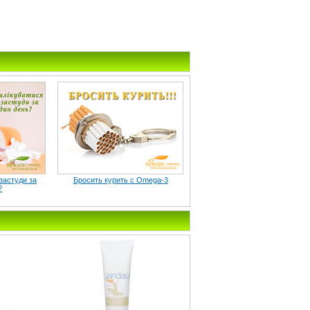
 застуди за
Бросить курить c Omega-3
?