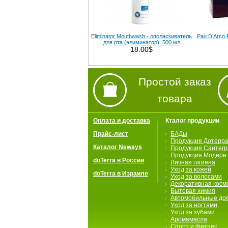
Eliminator Mouthwash - ополаскиватель
Pau D’Arco 
для рта (элиминатор), 500 мл
18.00$
Простой заказ
товара
Оплата и доставка
Кталог продукции
Прайс-лист
БАДы
Продукция Дотерр
Каталог Neways
Продукция Сантегр
Продукция Модере
doTerra в России
Личная гигиена
Уход за кожей
doTerra в Израиле
Уход за волосами
Декоративная косм
Бытовая химия
Автомобильные до
Уход за ногтями
Уход за зубами
Аромамасла
Спорт и фитнес