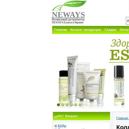
NEWAYS
Независимый дистрибьютор
NEWAYS Eurasia в Украине
Главная
Каталог продукции
Скидки
Оплат
Каталог
Главная
БАДы
Кол