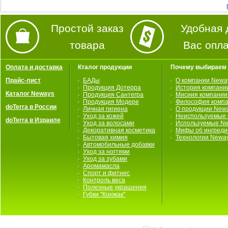
Простой заказ
Удобная 
товара
Вас опл
Оплата и доставка
Кталог продукции
Почему выбираем
Прайс-лист
БАДы
О компании Newa
Продукция Дотерра
История компани
Каталог Neways
Продукция Сантегра
Мисиия компании
Продукция Модере
Философия комп
doTerra в России
Личная гигиена
О продукции New
Уход за кожей
Неиспользуемые 
doTerra в Израиле
Уход за волосами
Используемые Ne
Декоративная косметика
Мифы об ингредие
Бытовая химия
Технологии Newa
Автомобильные добавки
Уход за ногтями
Уход за зубами
Аромамасла
Спорт и фитнес
Контроль веса
Полезные украшения
Губки "Конжак"