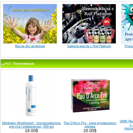
Весна без аллергии
Замена масла с Roil Platinum
Proto
Популярные
VMM (Ви
Eliminator Mouthwash - ополаскиватель
Pau D’Arco Pro - кора муравьиного
с
для рта (элиминатор), 500 мл
дерева
прот
18.00$
20.00$