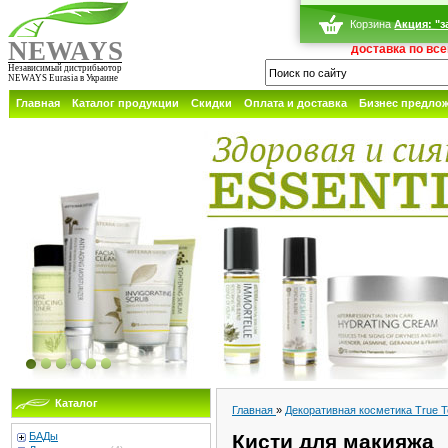
Корзина
Акция: "з
NEWAYS
доставка по вс
Независимый дистрибьютор
NEWAYS Eurasia в Украине
Главная
Каталог продукции
Скидки
Оплата и доставка
Бизнес предло
Каталог
Главная
»
Декоративная косметика True 
БАДы
Кисти для макияжа