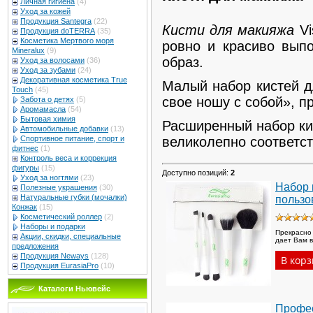
Личная гигиена
(4)
Уход за кожей
Продукция Santegra
(22)
Кисти для макияжа
Vi
Продукция doTERRA
(35)
Косметика Мертвого моря
ровно и красиво вып
Mineralux
(9)
образ.
Уход за волосами
(36)
Уход за зубами
(24)
Декоративная косметика True
Малый набор кистей д
Touch
(45)
свое ношу с собой», п
Забота о детях
(5)
Аромамасла
(54)
Бытовая химия
Расширенный набор ки
Автомобильные добавки
(13)
великолепно соответс
Спортивное питание, спорт и
фитнес
(1)
Контроль веса и коррекция
фигуры
(15)
Доступно позиций
:
2
Уход за ногтями
(23)
Набор 
Полезные украшения
(30)
Натуральные губки (мочалки)
пользо
Конжак
(15)
Косметический роллер
(2)
Наборы и подарки
Прекрасно 
Акции, скидки, специальные
дает Вам 
предложения
Продукция Neways
(128)
Продукция EurasiaPro
(10)
Каталоги Ньювейс
Профес