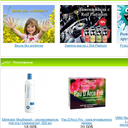
Весна без аллергии
Замена масла с Roil Platinum
Proto
Популярные
VMM (Ви
Eliminator Mouthwash - ополаскиватель
Pau D’Arco Pro - кора муравьиного
с
для рта (элиминатор), 500 мл
дерева
прот
18.00$
20.00$