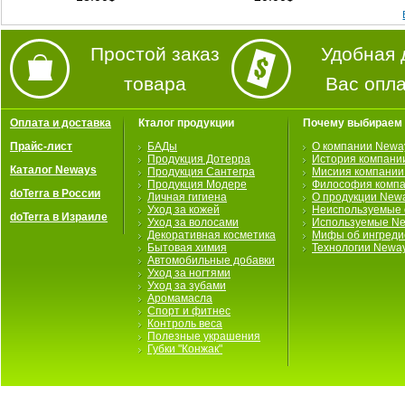
Простой заказ
Удобная 
товара
Вас опл
Оплата и доставка
Кталог продукции
Почему выбираем
Прайс-лист
БАДы
О компании Newa
Продукция Дотерра
История компани
Каталог Neways
Продукция Сантегра
Мисиия компании
Продукция Модере
Философия комп
doTerra в России
Личная гигиена
О продукции New
Уход за кожей
Неиспользуемые 
doTerra в Израиле
Уход за волосами
Используемые Ne
Декоративная косметика
Мифы об ингредие
Бытовая химия
Технологии Newa
Автомобильные добавки
Уход за ногтями
Уход за зубами
Аромамасла
Спорт и фитнес
Контроль веса
Полезные украшения
Губки "Конжак"