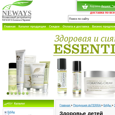
Корзина
Акция: "з
NEWAYS
доставка по вс
Независимый дистрибьютор
NEWAYS Eurasia в Украине
Главная
Каталог продукции
Скидки
Оплата и доставка
Бизнес предло
Каталог
Главная
»
Продукция doTERRA
»
БАДы
»
БАДы
Здоровье детей