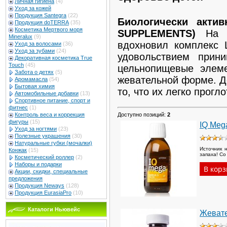
Личная гигиена
(4)
Уход за кожей
Продукция Santegra
(22)
Биологически акти
Продукция doTERRA
(35)
Косметика Мертвого моря
SUPPLEMENTS)
На с
Mineralux
(9)
вдохновил комплекс 
Уход за волосами
(36)
Уход за зубами
(24)
удовольствием прин
Декоративная косметика True
Touch
(45)
цельнопищевые элем
Забота о детях
(5)
жевательной форме. Де
Аромамасла
(54)
Бытовая химия
то, что их легко прогло
Автомобильные добавки
(13)
Спортивное питание, спорт и
фитнес
(1)
Доступно позиций
:
2
Контроль веса и коррекция
фигуры
(15)
IQ Meg
Уход за ногтями
(23)
Полезные украшения
(30)
Натуральные губки (мочалки)
Источник 
Конжак
(15)
запаха! С
Косметический роллер
(2)
Наборы и подарки
Акции, скидки, специальные
предложения
Продукция Neways
(128)
Продукция EurasiaPro
(10)
Каталоги Ньювейс
Жевате